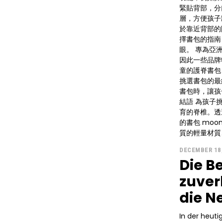
緊貼背部，分散重量，減
層，方便孩子
於靠近背部的隔層，以保
擇書包的指南
眼。 專為亞洲兒童設計的品牌：亞洲兒童的身形比例與歐美兒童略有差異，
因此一些品牌
童的護脊書包
挑選書包的最
書包時，讓孩
結語 為孩子
育的脊椎。透
的書包 moo
質的輕量材質
DECEMBER 18
Die B
zuver
die N
In der heut