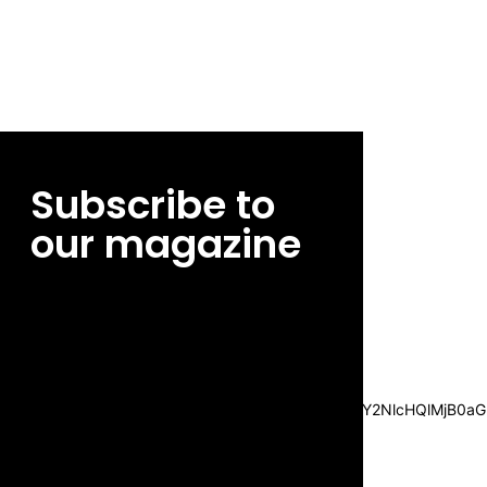
Subscribe to
our magazine
[tds_leads input_placeholder=”Email
address” btn_horiz_align=”content-horiz-
center”
pp_msg=”SSd2ZSUyMHJlYWQlMjBhbmQlMjBhY2NlcHQlMjB0aG
msg_composer=”” msg_succ_radius=”0″
display=”column” gap=”12″
input_padd=”12px” input_border=”0″