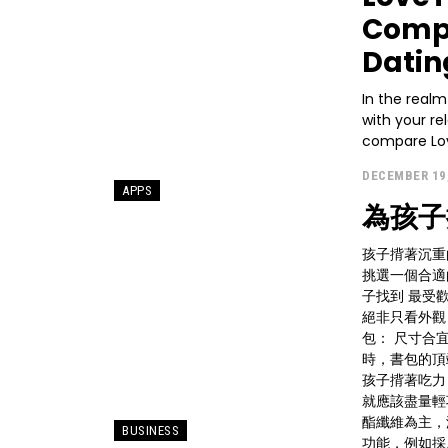
Compa
Datin
In the realm 
with your rel
compare Lov
DECEMBER 19
APPS
為孩子
孩子揹著沉重
挑選一個合適
子找到 最受
絕非只看外觀
包： 尺寸合宜：書包的尺寸應該與孩子的身高成比例。當孩子背著書包直立
時，書包的頂
孩子揹著吃力，過
就應該盡量輕
酯纖維為主，減輕孩子肩部
BUSINESS
功能，例如採