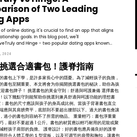
rison of Two Leading
g Apps
of online dating, it's crucial to find an app that aligns
ationship goals. In this blog post, we'll
eTruly and Hinge - two popular dating apps known...
, 2024
挑選合適書包！護脊指南
的書包上下學，是許多家長心中的隱憂。為了減輕孩子的負擔，
的書包至關重要。本文將會为你揭開挑選書包的秘訣，助你為孩
歡迎書包牌子！ 挑選書包的黃金守則：舒適與呵護兼備 選擇書包
！以下幾點守則能幫助你挑選到兼具舒適與呵護功能的理想書
端應與其肩膀齊平，底部則不要超出腰部以下。過大的書包會讓
小的書包則容納不了所需的物品。 重量輕巧：書包淨重量
巧，最好不要超過 1 公斤。書包的材質應以輕巧耐用的尼龍或聚
的負擔。 護脊設計：好的書包應具備良好的護脊
用符合人體工學的 S 型背板，以及可调节的肩帶和胸扣，讓書包