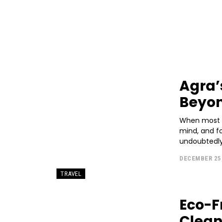
Agra’
Beyon
When most t
mind, and f
undoubtedly 
DECEMBER 25
TRAVEL
Eco-F
Clean