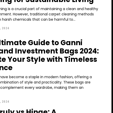
ing is a crucial part of maintaining a clean and healthy
ronment. However, traditional carpet cleaning methods
n harsh chemicals that can be harmful to...
, 2024
ltimate Guide to Ganni
and Investment Bags 2024:
te Your Style with Timeless
nce
have become a staple in modern fashion, offering a
mbination of style and practicality. These bags are
o complement every wardrobe, making them an
, 2024
ruly vs Hinge: A