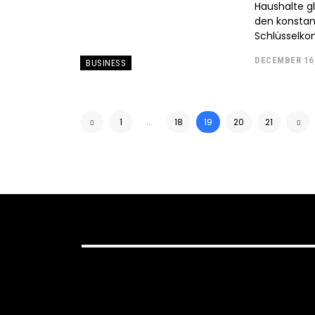
Haushalte g
den konstan
Schlüsselkom
DECEMBER 16
BUSINESS
1
...
18
19
20
21