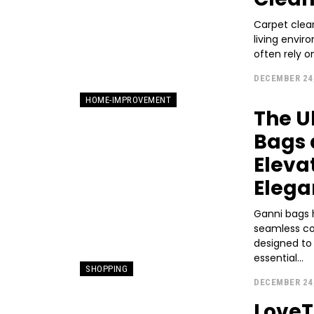
Carpet clean
living envi
often rely o
DECEMBER 24
HOME-IMPROVEMENT
The U
Bags 
Eleva
Elega
Ganni bags 
seamless co
designed t
essential...
SHOPPING
DECEMBER 24
LoveT