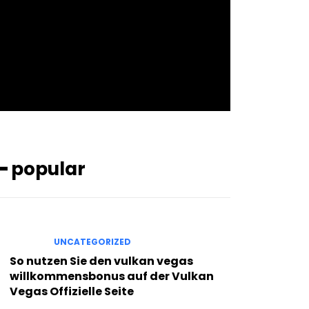
pp_check_bg_c=”#ffffff”
pp_check_square=”#2b78ff”
pp_check_color=”rgba(255,255,255,0.8)”
pp_check_color_a=”#3894ff”
pp_check_color_a_h=”#2b78ff”
msg_err_radius=”0″]
━ popular
UNCATEGORIZED
So nutzen Sie den vulkan vegas
willkommensbonus auf der Vulkan
Vegas Offizielle Seite