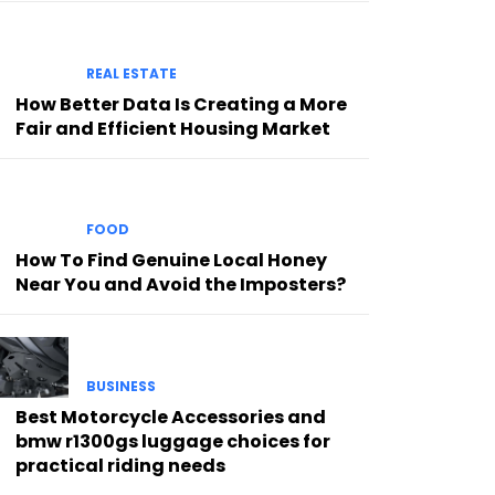
REAL ESTATE
How Better Data Is Creating a More
Fair and Efficient Housing Market
FOOD
How To Find Genuine Local Honey
Near You and Avoid the Imposters?
BUSINESS
Best Motorcycle Accessories and
bmw r1300gs luggage choices for
practical riding needs