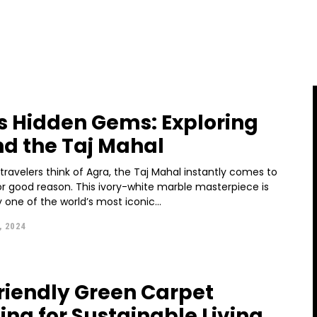
s Hidden Gems: Exploring
d the Taj Mahal
ravelers think of Agra, the Taj Mahal instantly comes to
or good reason. This ivory-white marble masterpiece is
one of the world’s most iconic...
, 2024
riendly Green Carpet
ing for Sustainable Living