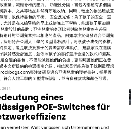
輕脊椎的壓力。 功能性分隔：書包內部應有多個隔
將課本、文具等物品井然有序地收納。同時，較重的物品應放置
持書包的平衡。 安全反光條：為了孩子的安全，選
，尤其是在光線昏暗的早上或傍晚上下學時，能讓孩子更加顯
特別針對亞洲兒童推出相應的產品。例如專注於研發適合亞洲兒
，採用符合亞洲人工學的 S 型背板設計，呵護孩子成長的脊椎。
終決定，還是取決於孩子的實際需求和喜好。 建議家長在選購
子試背感受舒適度，並依照孩子的喜好選擇合適的款式和圖案。
挑選合適的書包，不僅能減輕他們的負擔，更能呵護他們正在發
過本文所提供的挑選指南介紹，相信家長們能為孩子找到最理想
nrockbags.com專注於研發適合亞洲兒童的護脊書包，採用優
、符合人體工學的 S 型背板設計，並有多種款式和顏色可選。
, 2024
edeutung eines
lässigen POE-Switches für
etzwerkeffizienz
igen vernetzten Welt verlassen sich Unternehmen und