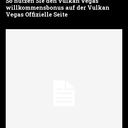
So nutzen Sie den vulkan vegas
willkommensbonus auf der Vulkan
Vegas Offizielle Seite