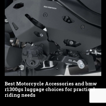
Best Motorcycle Accessories and bmw
r1300gs luggage choices for practical
riding needs