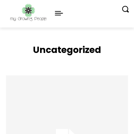
Uncategorized