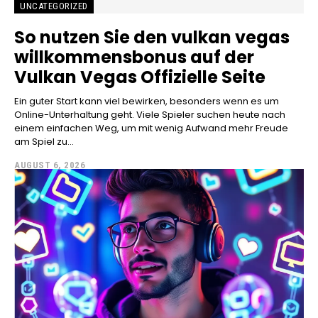
UNCATEGORIZED
So nutzen Sie den vulkan vegas
willkommensbonus auf der
Vulkan Vegas Offizielle Seite
Ein guter Start kann viel bewirken, besonders wenn es um
Online-Unterhaltung geht. Viele Spieler suchen heute nach
einem einfachen Weg, um mit wenig Aufwand mehr Freude
am Spiel zu...
AUGUST 6, 2026