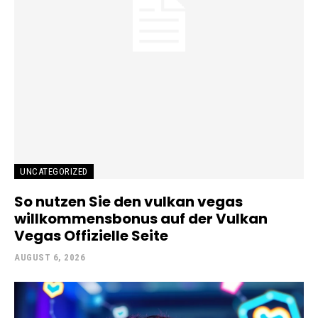
UNCATEGORIZED
So nutzen Sie den vulkan vegas
willkommensbonus auf der Vulkan
Vegas Offizielle Seite
AUGUST 6, 2026